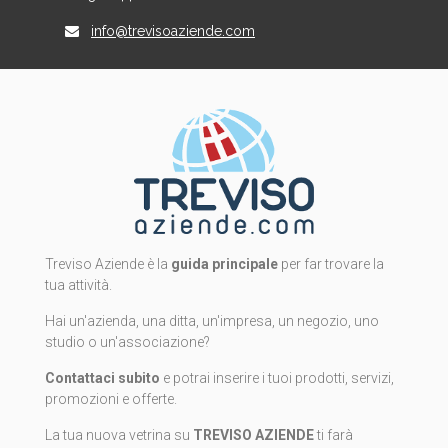
info@trevisoaziende.com
Treviso Aziende è la
guida principale
per far trovare la
tua attività.
Hai un'azienda, una ditta, un'impresa, un negozio, uno
studio o un'associazione?
Contattaci subito
e potrai inserire i tuoi prodotti, servizi,
promozioni e offerte.
La tua nuova vetrina su
TREVISO AZIENDE
ti farà